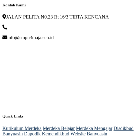
Kontak Kami
JALAN PELITA N0.23 Rt 16/3 TIRTA KENCANA
info@smpn3maja.sch.id
Quick Links
Kurikulum Merdeka
Merdeka Belajar
Merdeka Mengajar
Disdikbud
Banyuasin
Dapodik
Kemendikbud
Website Banyuasin