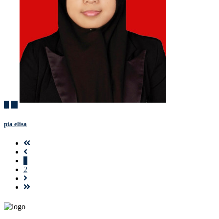
pia elisa
1
2