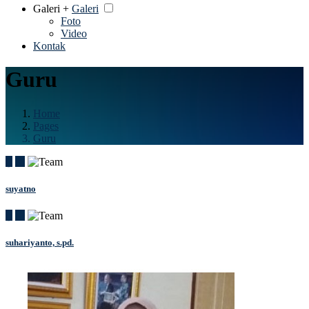
Galeri +
Galeri
Foto
Video
Kontak
Guru
Home
Pages
Guru
suyatno
suhariyanto, s.pd.