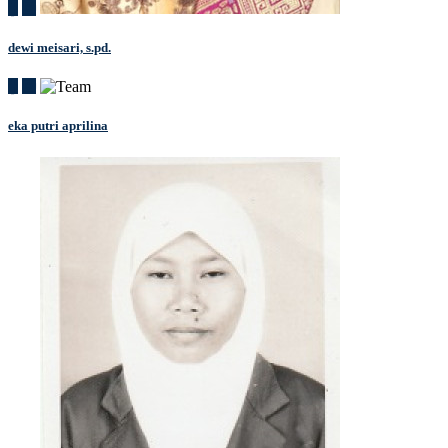
dewi meisari, s.pd.
eka putri aprilina