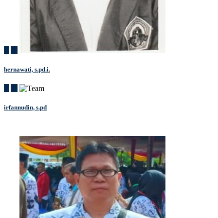
hernawati, s.pd.i.
irfannudin, s.pd